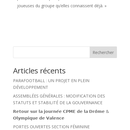
joueuses du groupe qu’elles connaissent déjà. »
Rechercher
Articles récents
PARAFOOTBALL : UN PROJET EN PLEIN
DÉVELOPPEMENT
ASSEMBLÉES GÉNÉRALES : MODIFICATION DES
STATUTS ET STABILITÉ DE LA GOUVERNANCE
𝗥𝗲𝘁𝗼𝘂𝗿 𝘀𝘂𝗿 𝗹𝗮 𝗷𝗼𝘂𝗿𝗻𝗲́𝗲 𝗖𝗣𝗠𝗘 𝗱𝗲 𝗹𝗮 𝗗𝗿𝗼̂𝗺𝗲 &
𝗢𝗹𝘆𝗺𝗽𝗶𝗾𝘂𝗲 𝗱𝗲 𝗩𝗮𝗹𝗲𝗻𝗰𝗲
PORTES OUVERTES SECTION FÉMININE