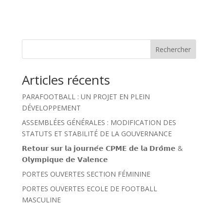
Rechercher
Articles récents
PARAFOOTBALL : UN PROJET EN PLEIN
DÉVELOPPEMENT
ASSEMBLÉES GÉNÉRALES : MODIFICATION DES
STATUTS ET STABILITÉ DE LA GOUVERNANCE
𝗥𝗲𝘁𝗼𝘂𝗿 𝘀𝘂𝗿 𝗹𝗮 𝗷𝗼𝘂𝗿𝗻𝗲́𝗲 𝗖𝗣𝗠𝗘 𝗱𝗲 𝗹𝗮 𝗗𝗿𝗼̂𝗺𝗲 &
𝗢𝗹𝘆𝗺𝗽𝗶𝗾𝘂𝗲 𝗱𝗲 𝗩𝗮𝗹𝗲𝗻𝗰𝗲
PORTES OUVERTES SECTION FÉMININE
PORTES OUVERTES ECOLE DE FOOTBALL
MASCULINE