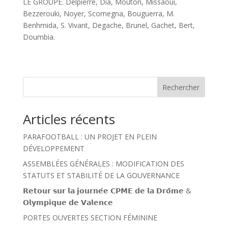
LE GROUPE. Delpierre, Dia, Mouton, Missaoui,
Bezzerouki, Noyer, Scomegna, Bouguerra, M.
Benhmida, S. Vivant, Degache, Brunel, Gachet, Bert,
Doumbia.
Rechercher
Articles récents
PARAFOOTBALL : UN PROJET EN PLEIN
DÉVELOPPEMENT
ASSEMBLÉES GÉNÉRALES : MODIFICATION DES
STATUTS ET STABILITÉ DE LA GOUVERNANCE
𝗥𝗲𝘁𝗼𝘂𝗿 𝘀𝘂𝗿 𝗹𝗮 𝗷𝗼𝘂𝗿𝗻𝗲́𝗲 𝗖𝗣𝗠𝗘 𝗱𝗲 𝗹𝗮 𝗗𝗿𝗼̂𝗺𝗲 &
𝗢𝗹𝘆𝗺𝗽𝗶𝗾𝘂𝗲 𝗱𝗲 𝗩𝗮𝗹𝗲𝗻𝗰𝗲
PORTES OUVERTES SECTION FÉMININE