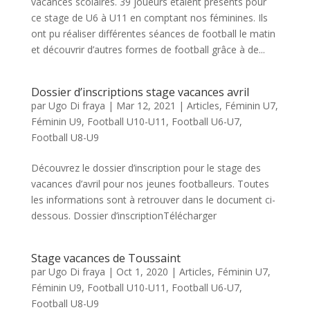
vacances scolaires. 39 joueurs étaient présents pour
ce stage de U6 à U11 en comptant nos féminines. Ils
ont pu réaliser différentes séances de football le matin
et découvrir d’autres formes de football grâce à de...
Dossier d’inscriptions stage vacances avril
par
Ugo Di fraya
|
Mar 12, 2021
|
Articles
,
Féminin U7
,
Féminin U9
,
Football U10-U11
,
Football U6-U7
,
Football U8-U9
Découvrez le dossier d’inscription pour le stage des
vacances d’avril pour nos jeunes footballeurs. Toutes
les informations sont à retrouver dans le document ci-
dessous. Dossier d’inscriptionTélécharger
Stage vacances de Toussaint
par
Ugo Di fraya
|
Oct 1, 2020
|
Articles
,
Féminin U7
,
Féminin U9
,
Football U10-U11
,
Football U6-U7
,
Football U8-U9