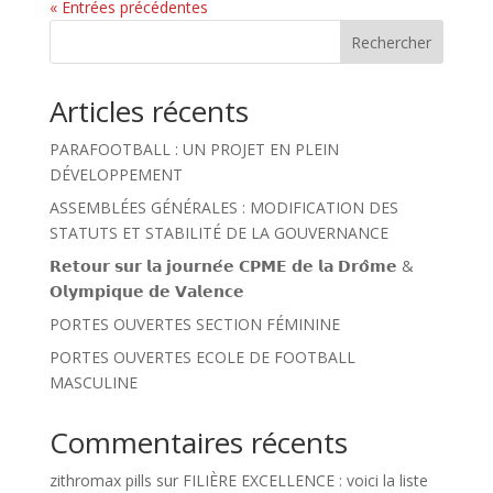
« Entrées précédentes
Rechercher
Articles récents
PARAFOOTBALL : UN PROJET EN PLEIN
DÉVELOPPEMENT
ASSEMBLÉES GÉNÉRALES : MODIFICATION DES
STATUTS ET STABILITÉ DE LA GOUVERNANCE
𝗥𝗲𝘁𝗼𝘂𝗿 𝘀𝘂𝗿 𝗹𝗮 𝗷𝗼𝘂𝗿𝗻𝗲́𝗲 𝗖𝗣𝗠𝗘 𝗱𝗲 𝗹𝗮 𝗗𝗿𝗼̂𝗺𝗲 &
𝗢𝗹𝘆𝗺𝗽𝗶𝗾𝘂𝗲 𝗱𝗲 𝗩𝗮𝗹𝗲𝗻𝗰𝗲
PORTES OUVERTES SECTION FÉMININE
PORTES OUVERTES ECOLE DE FOOTBALL
MASCULINE
Commentaires récents
zithromax pills
sur
FILIÈRE EXCELLENCE : voici la liste