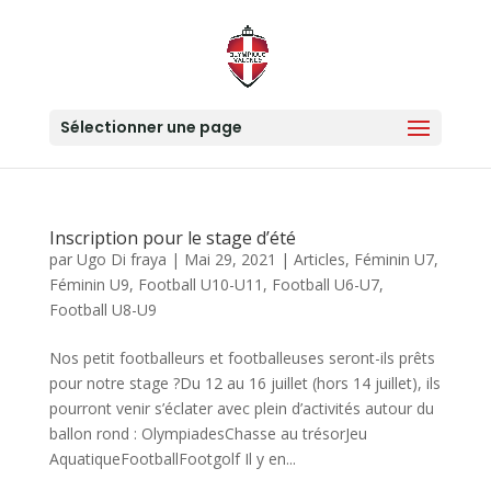
Sélectionner une page
Inscription pour le stage d’été
par
Ugo Di fraya
|
Mai 29, 2021
|
Articles
,
Féminin U7
,
Féminin U9
,
Football U10-U11
,
Football U6-U7
,
Football U8-U9
Nos petit footballeurs et footballeuses seront-ils prêts
pour notre stage ?Du 12 au 16 juillet (hors 14 juillet), ils
pourront venir s’éclater avec plein d’activités autour du
ballon rond : OlympiadesChasse au trésorJeu
AquatiqueFootballFootgolf Il y en...